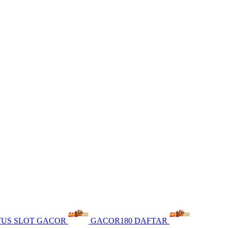
TUS SLOT GACOR
GACOR180 DAFTAR