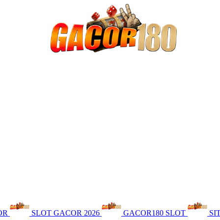
OR
SLOT GACOR 2026
GACOR180 SLOT
SI