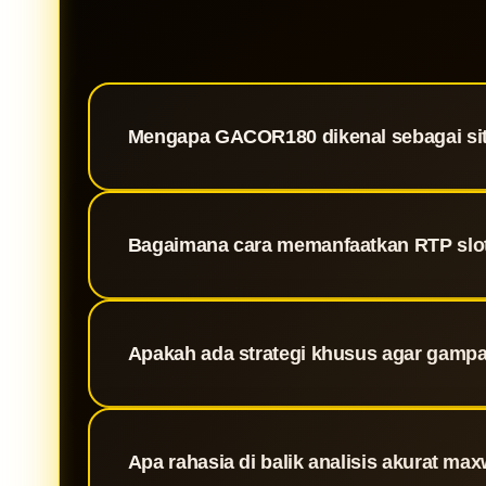
Mengapa GACOR180 dikenal sebagai sit
GACOR180 telah membangun reputasi seb
yang transparan, kami memastikan setiap 
Bagaimana cara memanfaatkan RTP slot
Memahami mekanisme RTP slot 99 persen m
real-time agar Anda dapat melakukan anali
Apakah ada strategi khusus agar gamp
Metode gampang menang di GACOR180 berf
menyediakan panduan lengkap yang memba
Apa rahasia di balik analisis akurat ma