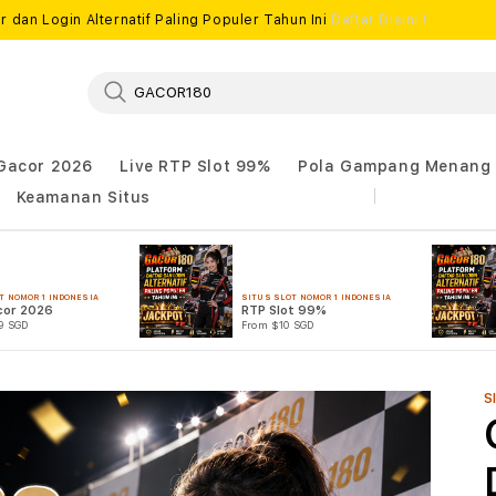
 dan Login Alternatif Paling Populer Tahun Ini
Daftar Disini !
 Gacor 2026
Live RTP Slot 99%
Pola Gampang Menang
Keamanan Situs
T NOMOR 1 INDONESIA
SITUS SLOT NOMOR 1 INDONESIA
cor 2026
RTP Slot 99%
9 SGD
From $10 SGD
S