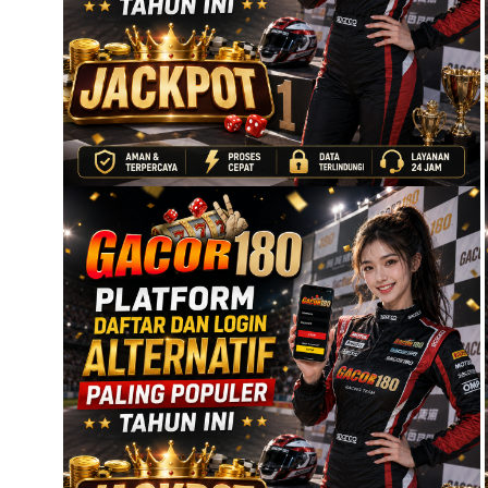
Open
media
2
in
modal