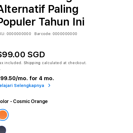
Alternatif Paling
Populer Tahun Ini
KU:
0000000000
Barcode:
0000000000
$99.00 SGD
ax included.
Shipping
calculated at checkout.
r
99.50
/mo. for 4 mo.
elajari Selengkapnya
olor
- Cosmic Orange