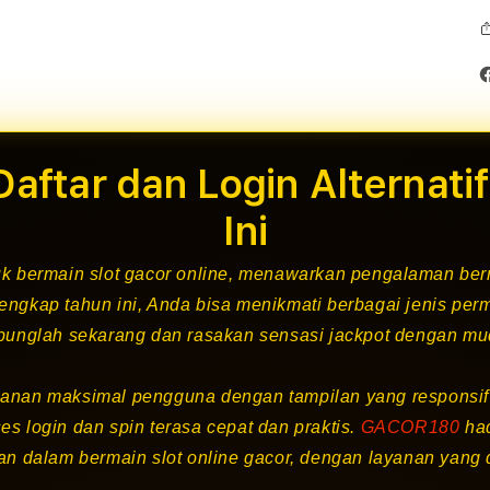
9
in
modal
ftar dan Login Alternatif
Ini
uk bermain slot gacor online, menawarkan pengalaman ber
rlengkap tahun ini, Anda bisa menikmati berbagai jenis pe
bunglah sekarang dan rasakan sensasi jackpot dengan m
nan maksimal pengguna dengan tampilan yang responsif 
s login dan spin terasa cepat dan praktis.
GACOR180
had
alam bermain slot online gacor, dengan layanan yang d