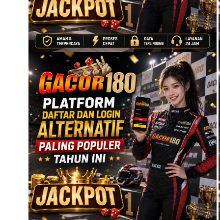
Open
media
4
in
modal