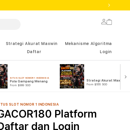
GAC
Log
Cart
in
Strategi Akurat Maxwin
Mekanisme Algoritma
Daftar
Login
SITUS SLOT NOMOR 1 INDONESIA
Strategi Akurat Maxwin
Pola Gampang Menang
From $555 SGD
From $999 SGD
ITUS SLOT NOMOR 1 INDONESIA
GACOR180 Platform
Daftar dan Login