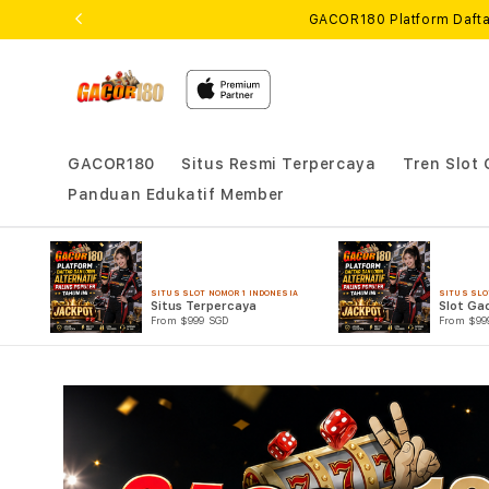
GACOR180 Platform Daftar
GACOR180
Situs Resmi Terpercaya
Tren Slot
Panduan Edukatif Member
SITUS SLOT NOMOR 1 INDONESIA
SITUS SLO
Situs Terpercaya
Slot Ga
From $999 SGD
From $99
Skip to
product
information