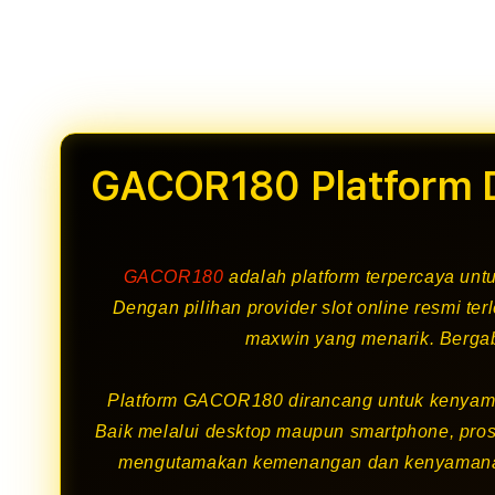
8
in
modal
GACOR180 Platform Da
GACOR180
adalah platform terpercaya unt
Dengan pilihan provider slot online resmi te
maxwin yang menarik. Berga
Platform GACOR180 dirancang untuk kenyama
Baik melalui desktop maupun smartphone, prose
mengutamakan kemenangan dan kenyamanan d