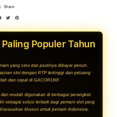
Share
 Paling Populer Tahun
main yang seru dan pastinya dibayar penuh.
rmainan slot dengan RTP tertinggi dan peluang
udah dan cepat di GACOR180!
dan mudah digunakan di berbagai perangkat.
ir sebagai solusi terbaik bagi pemain slot yang
isesuaikan khusus untuk pemain Indonesia.